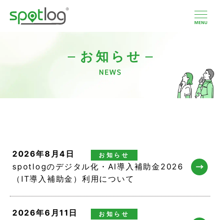
本
文
へ
ス
キ
ッ
お知らせ
プ
2026年8月4日
お知らせ
spotlogのデジタル化・AI導入補助金2026
（IT導入補助金）利用について
2026年6月11日
お知らせ