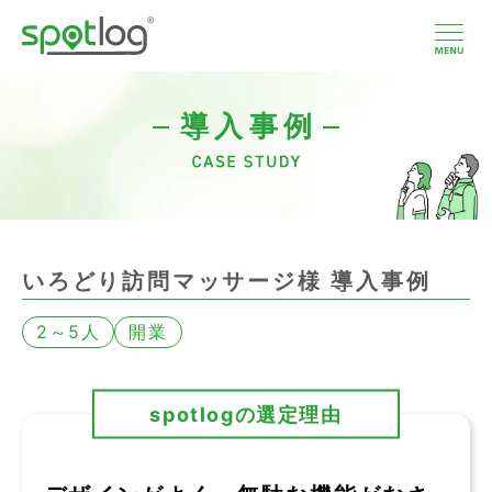
本
文
へ
ス
キ
ッ
導入事例
プ
いろどり訪問マッサージ様 導入事例
2～5人
開業
spotlogの選定理由